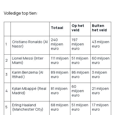
Volledige top tien:
Op het
Buiten
Totaal
veld
het veld
240
197
Cristiano Ronaldo (Al
43 miljoen
1
miljoen
miljoen
Nassr)
euro
euro
euro
Lionel Messi (Inter
111 miljoen
51 miljoen
60 miljoen
2
Miami)
euro
euro
euro
Karim Benzema (Al
89 miljoen
86 miljoen
3 miljoen
3
Ittihad )
euro
euro
euro
60
Kylian Mbappé (Real
81 miljoen
21 miljoen
4
miljoen
Madrid)
euro
euro
euro
Erling Haaland
68 miljoen
51 miljoen
17 miljoen
5
(Manchester City)
euro
euro
euro