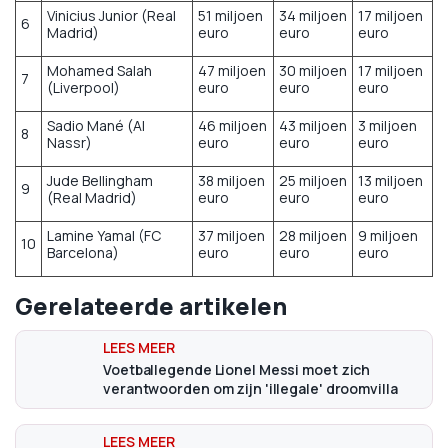
Vinicius Junior (Real
51 miljoen
34 miljoen
17 miljoen
6
Madrid)
euro
euro
euro
Mohamed Salah
47 miljoen
30 miljoen
17 miljoen
7
(Liverpool)
euro
euro
euro
Sadio Mané (Al
46 miljoen
43 miljoen
3 miljoen
8
Nassr)
euro
euro
euro
Jude Bellingham
38 miljoen
25 miljoen
13 miljoen
9
(Real Madrid)
euro
euro
euro
Lamine Yamal (FC
37 miljoen
28 miljoen
9 miljoen
10
Barcelona)
euro
euro
euro
Gerelateerde artikelen
Voetballegende Lionel Messi moet zich
verantwoorden om zijn 'illegale' droomvilla