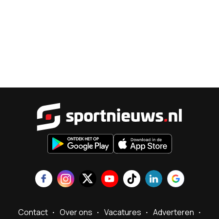
Sportnieu
Contact
Over ons
Vacatures
Adverteren