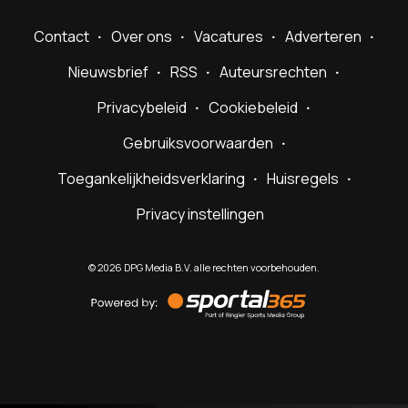
Contact
Over ons
Vacatures
Adverteren
Nieuwsbrief
RSS
Auteursrechten
Privacybeleid
Cookiebeleid
Gebruiksvoorwaarden
Toegankelijkheidsverklaring
Huisregels
Privacy instellingen
©
2026
DPG Media B.V. alle rechten voorbehouden.
Powered
by
Sportal365