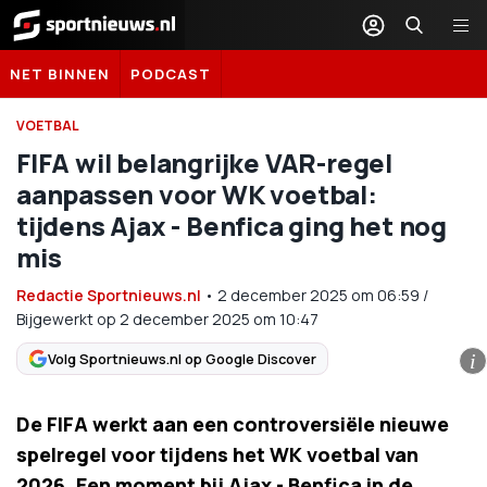
Sportnieuws.nl
NET BINNEN
PODCAST
VOETBAL
FIFA wil belangrijke VAR-regel
aanpassen voor WK voetbal:
tijdens Ajax - Benfica ging het nog
mis
Redactie Sportnieuws.nl
•
2 december 2025
om
06:59
/
Bijgewerkt op 2 december 2025 om 10:47
Volg Sportnieuws.nl op Google Discover
i
De FIFA werkt aan een controversiële nieuwe
spelregel voor tijdens het WK voetbal van
2026. Een moment bij Ajax - Benfica in de