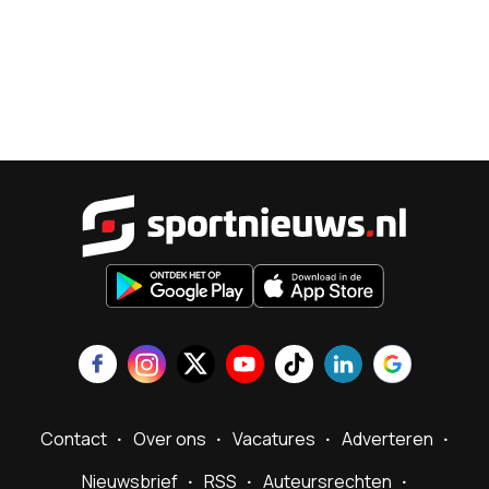
Sportnieu
Contact
Over ons
Vacatures
Adverteren
Nieuwsbrief
RSS
Auteursrechten