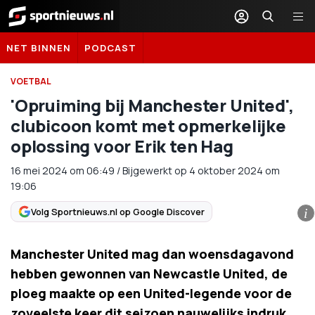
Sportnieuws.nl
NET BINNEN
PODCAST
VOETBAL
'Opruiming bij Manchester United',
clubicoon komt met opmerkelijke
oplossing voor Erik ten Hag
16 mei 2024
om
06:49
/
Bijgewerkt op 4 oktober 2024 om
19:06
Volg Sportnieuws.nl op Google Discover
i
Manchester United mag dan woensdagavond
hebben gewonnen van Newcastle United, de
ploeg maakte op een United-legende voor de
zoveelste keer dit seizoen nauwelijks indruk.