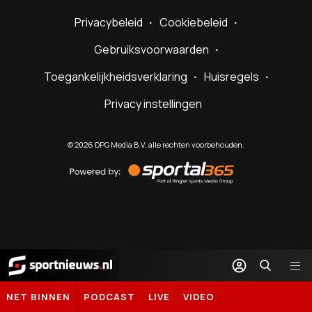
Privacybeleid
Cookiebeleid
Gebruiksvoorwaarden
Toegankelijkheidsverklaring
Huisregels
Privacy instellingen
©
2026
DPG Media B.V. alle rechten voorbehouden.
Powered
by
Sportal365
Sportnieuws.nl
NET BINNEN
PODCAST
LIVE
VIDEO