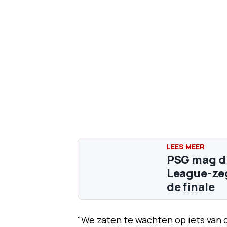
PSG mag d
League-zege
de finale
"We zaten te wachten op iets van d