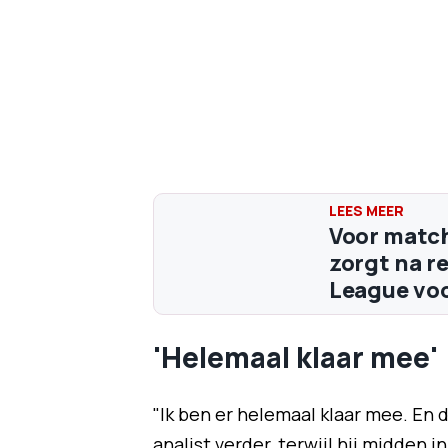
Voor match
zorgt na r
League vo
'Helemaal klaar mee'
"Ik ben er helemaal klaar mee. En 
analist verder, terwijl hij midden 