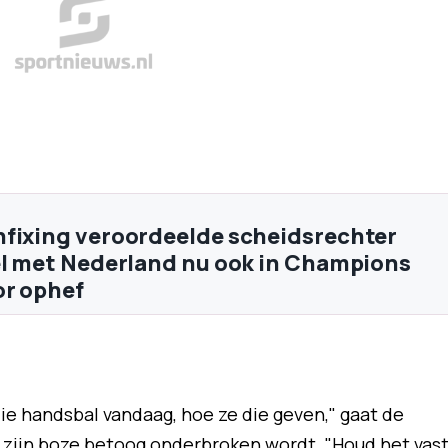
fixing veroordeelde scheidsrechter
el met Nederland nu ook in Champions
or ophef
die handsbal vandaag, hoe ze die geven," gaat de
in zijn boze betoog onderbroken wordt. "Houd het vast