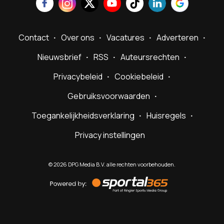
Contact
Over ons
Vacatures
Adverteren
Nieuwsbrief
RSS
Auteursrechten
Privacybeleid
Cookiebeleid
Gebruiksvoorwaarden
Toegankelijkheidsverklaring
Huisregels
Privacy instellingen
©
2026
DPG Media B.V. alle rechten voorbehouden.
Powered
by
Sportal365