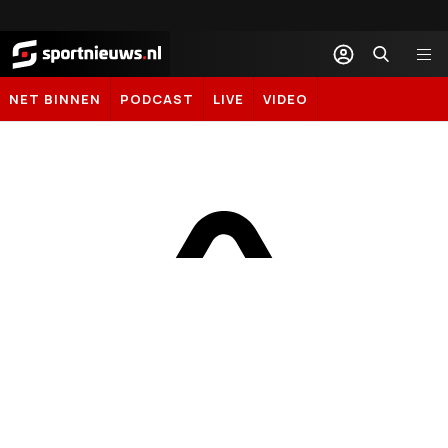
Sportnieuws.nl
NET BINNEN
PODCAST
LIVE
VIDEO