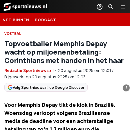
Sportnieuws.nl
NET BINNEN
PODCAST
VOETBAL
Topvoetballer Memphis Depay
wacht op miljoenenbetaling:
Corinthians met handen in het haar
Redactie Sportnieuws.nl
•
20 augustus 2025
om
12:01
/
Bijgewerkt op 20 augustus 2025 om 12:03
Volg Sportnieuws.nl op Google Discover
i
Voor Memphis Depay tikt de klok in Brazilië.
Woensdag verloopt volgens Braziliaanse
media de deadline voor een achterstallige
betaling van zo’n 1,7 miljoen euro die