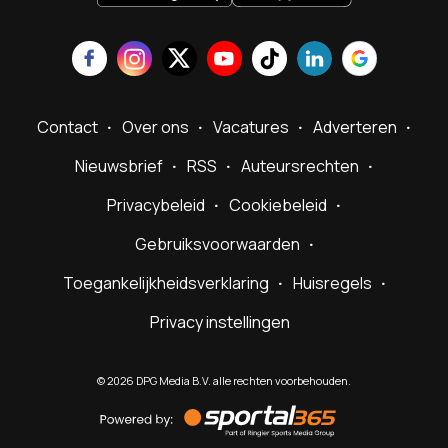
Contact
Over ons
Vacatures
Adverteren
Nieuwsbrief
RSS
Auteursrechten
Privacybeleid
Cookiebeleid
Gebruiksvoorwaarden
Toegankelijkheidsverklaring
Huisregels
Privacy instellingen
©
2026
DPG Media B.V. alle rechten voorbehouden.
Powered
by
Sportal365