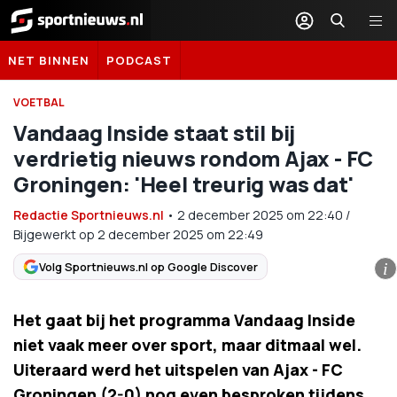
Sportnieuws.nl
NET BINNEN
PODCAST
VOETBAL
Vandaag Inside staat stil bij
verdrietig nieuws rondom Ajax - FC
Groningen: 'Heel treurig was dat'
Redactie Sportnieuws.nl
•
2 december 2025
om
22:40
/
Bijgewerkt op 2 december 2025 om 22:49
Volg Sportnieuws.nl op Google Discover
i
Het gaat bij het programma Vandaag Inside
niet vaak meer over sport, maar ditmaal wel.
Uiteraard werd het uitspelen van Ajax - FC
Groningen (2-0) nog even besproken tijdens