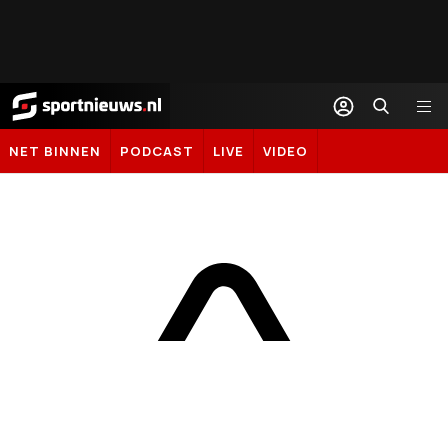
Sportnieuws.nl
NET BINNEN
PODCAST
LIVE
VIDEO