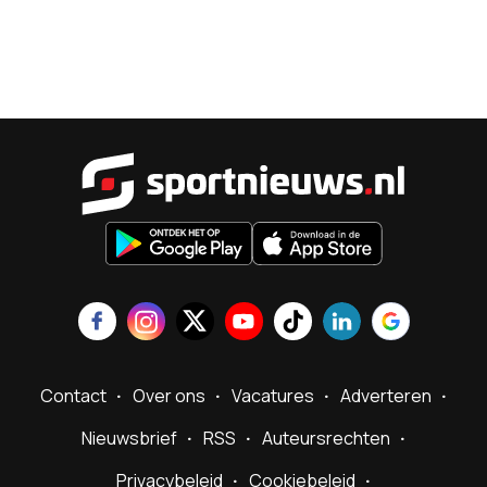
Sportnieu
Contact
Over ons
Vacatures
Adverteren
Nieuwsbrief
RSS
Auteursrechten
Privacybeleid
Cookiebeleid