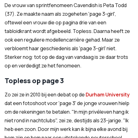
De vrouw van sprintfenomeen Cavendish is Peta Todd
(37). Ze maakte naam als zogeheten 'page 3-girl',
oftewel een vrouw die op pagina drie van een
tabloidkrant wordt afgebeeld. Topless. Daarna heeft ze
ook een reguliere modellencarrière gehad. Maar ze
verbloemt haar geschiedenis als 'page 3-girl' niet.
Sterker nog: tot op de dag van vandaag is ze daar trots
op en verdedigt ze het fenomeen.
Topless op page 3
Zo zei ze in 2010 bij een debat op de
Durham University
dat een fotoshoot voor 'page 3' de jonge vrouwen hielp
om de rekeningen te betalen. "In mijn privéleven hang ik
niet rond in nachtclubs", zei ze, destijds als 23-jarige. "Ik
heb een zoon. Door mijn werk kan ik bijna elke avond bij
hem zijn en hem naar een uitstekende peuterschool