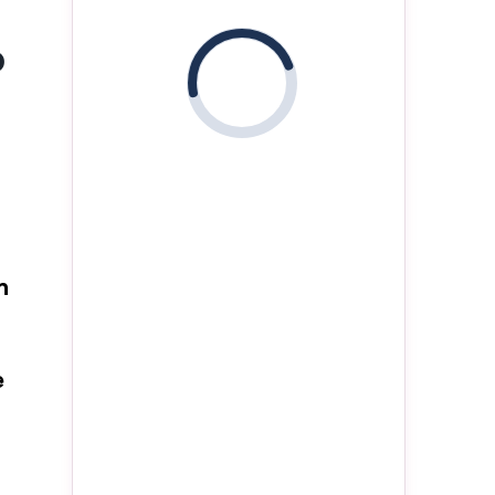
o
i
n
e