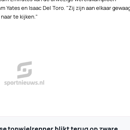
 Yates en Isaac Del Toro. "Zij zijn aan elkaar gewaa
naar te kijken."
e topwielrenner blikt terug op zware