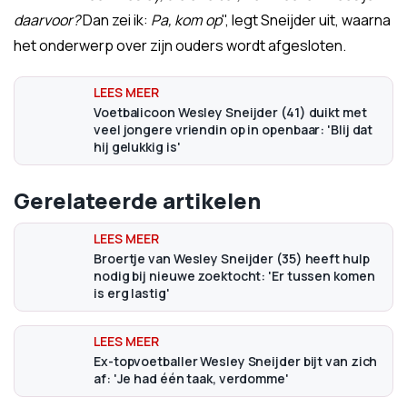
daarvoor?
Dan zei ik:
Pa, kom op
", legt Sneijder uit, waarna
het onderwerp over zijn ouders wordt afgesloten.
Voetbalicoon Wesley Sneijder (41) duikt met
veel jongere vriendin op in openbaar: 'Blij dat
hij gelukkig is'
Gerelateerde artikelen
Broertje van Wesley Sneijder (35) heeft hulp
nodig bij nieuwe zoektocht: 'Er tussen komen
is erg lastig'
Ex-topvoetballer Wesley Sneijder bijt van zich
af: 'Je had één taak, verdomme'