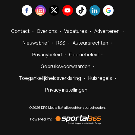
Contact
Over ons
Vacatures
Adverteren
Nieuwsbrief
RSS
Auteursrechten
Privacybeleid
Cookiebeleid
Gebruiksvoorwaarden
Toegankelijkheidsverklaring
Huisregels
Privacy instellingen
©
2026
DPG Media B.V. alle rechten voorbehouden.
Powered
by
Sportal365