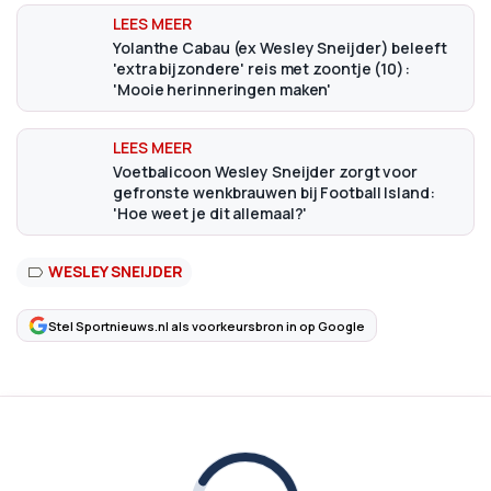
Yolanthe Cabau (ex Wesley Sneijder) beleeft
'extra bijzondere' reis met zoontje (10):
'Mooie herinneringen maken'
Voetbalicoon Wesley Sneijder zorgt voor
gefronste wenkbrauwen bij Football Island:
'Hoe weet je dit allemaal?'
WESLEY SNEIJDER
Stel Sportnieuws.nl als voorkeursbron in op Google