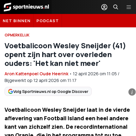
Sportnieuws.nl
NET BINNEN
PODCAST
OPMERKELIJK
Voetbalicoon Wesley Sneijder (41)
opent zijn hart over overleden
ouders: 'Het kan niet meer'
Aron Kattenpoel Oude Heerink
•
12 april 2026
om
11:05
/
Bijgewerkt op 12 april 2026 om 11:17
Volg Sportnieuws.nl op Google Discover
i
Voetbalicoon Wesley Sneijder laat in de vierde
aflevering van Football Island een heel andere
kant van zichzelf zien. De recordinternational
van Oranje, die in het programma tot nu toe