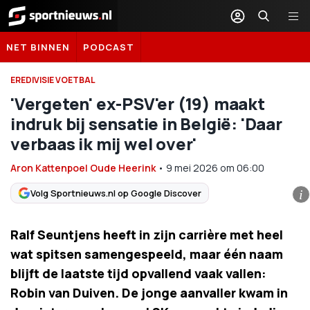
Sportnieuws.nl
NET BINNEN
PODCAST
EREDIVISIE VOETBAL
'Vergeten' ex-PSV'er (19) maakt
indruk bij sensatie in België: 'Daar
verbaas ik mij wel over'
Aron Kattenpoel Oude Heerink
•
9 mei 2026
om
06:00
Volg Sportnieuws.nl op Google Discover
i
Ralf Seuntjens heeft in zijn carrière met heel
wat spitsen samengespeeld, maar één naam
blijft de laatste tijd opvallend vaak vallen:
Robin van Duiven. De jonge aanvaller kwam in