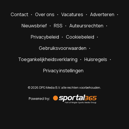
Contact
Over ons
Vacatures
Adverteren
Nieuwsbrief
RSS
Auteursrechten
Privacybeleid
Cookiebeleid
Gebruiksvoorwaarden
Toegankelijkheidsverklaring
Huisregels
Privacy instellingen
©
2026
DPG Media B.V. alle rechten voorbehouden.
Powered
by
Sportal365