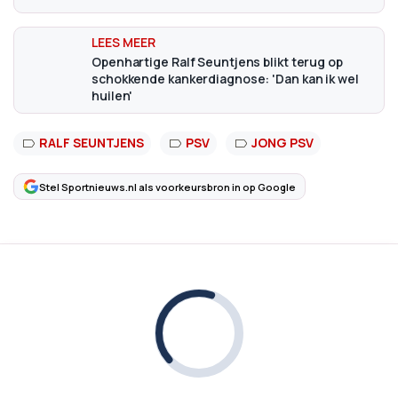
Openhartige Ralf Seuntjens blikt terug op
schokkende kankerdiagnose: 'Dan kan ik wel
huilen'
RALF SEUNTJENS
PSV
JONG PSV
Stel Sportnieuws.nl als voorkeursbron in op Google