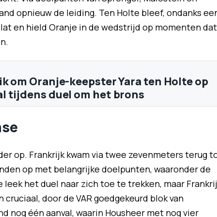
nd opnieuw de leiding. Ten Holte bleef, ondanks ee
 lat en hield Oranje in de wedstrijd op momenten dat
n.
ik om Oranje-keepster Yara ten Holte op
 tijdens duel om het brons
ase
rder op. Frankrijk kwam via twee zevenmeters terug t
onden op met belangrijke doelpunten, waaronder de
e leek het duel naar zich toe te trekken, maar Frankri
n cruciaal, door de VAR goedgekeurd blok van
d nog één aanval, waarin Housheer met nog vier