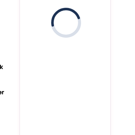
i
k
er