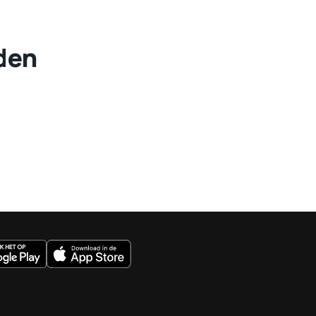
eden
uws.nl