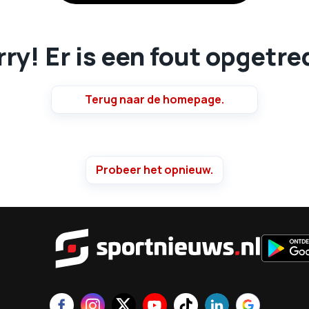
ry! Er is een fout opgetr
Terug naar de homepage.
Probeer het opnieuw.
Sportnie