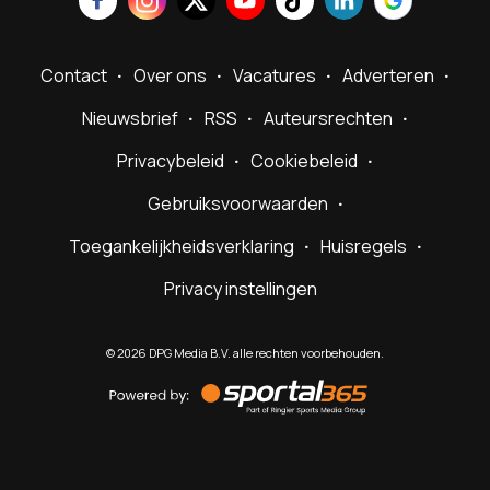
Contact
Over ons
Vacatures
Adverteren
Nieuwsbrief
RSS
Auteursrechten
Privacybeleid
Cookiebeleid
Gebruiksvoorwaarden
Toegankelijkheidsverklaring
Huisregels
Privacy instellingen
©
2026
DPG Media B.V. alle rechten voorbehouden.
Powered
by
Sportal365