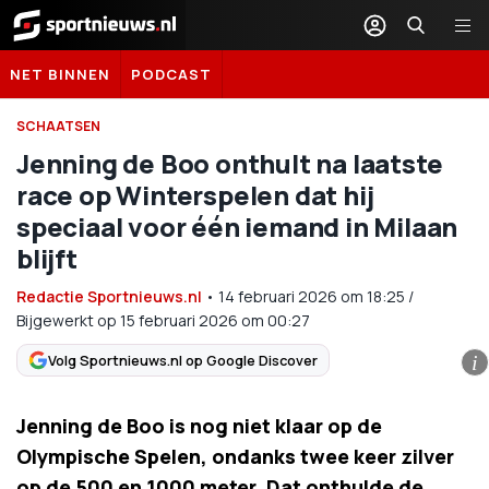
Sportnieuws.nl
NET BINNEN
PODCAST
SCHAATSEN
Jenning de Boo onthult na laatste
race op Winterspelen dat hij
speciaal voor één iemand in Milaan
blijft
Redactie Sportnieuws.nl
•
14 februari 2026
om
18:25
/
Bijgewerkt op 15 februari 2026 om 00:27
Volg Sportnieuws.nl op Google Discover
i
Jenning de Boo is nog niet klaar op de
Olympische Spelen, ondanks twee keer zilver
op de 500 en 1000 meter. Dat onthulde de