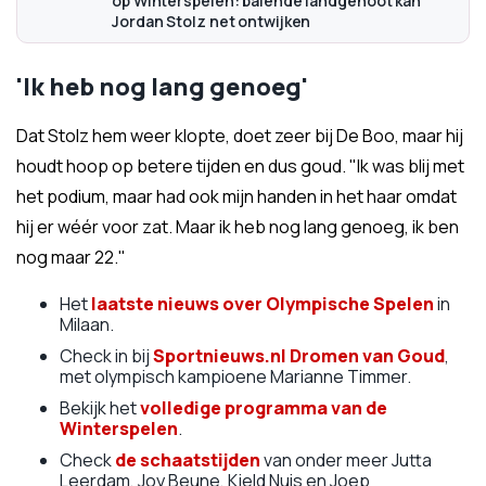
op Winterspelen: balende landgenoot kan
Jordan Stolz net ontwijken
'Ik heb nog lang genoeg'
Dat Stolz hem weer klopte, doet zeer bij De Boo, maar hij
houdt hoop op betere tijden en dus goud. "Ik was blij met
het podium, maar had ook mijn handen in het haar omdat
hij er wéér voor zat. Maar ik heb nog lang genoeg, ik ben
nog maar 22."
Het
laatste nieuws over Olympische Spelen
in
Milaan.
Check in bij
Sportnieuws.nl Dromen van Goud
,
met olympisch kampioene Marianne Timmer.
Bekijk het
volledige programma van de
Winterspelen
.
Check
de schaatstijden
van onder meer Jutta
Leerdam, Joy Beune, Kjeld Nuis en Joep