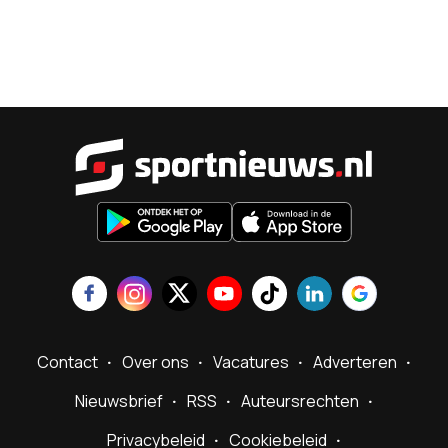
Sportnieu
Contact
Over ons
Vacatures
Adverteren
Nieuwsbrief
RSS
Auteursrechten
Privacybeleid
Cookiebeleid