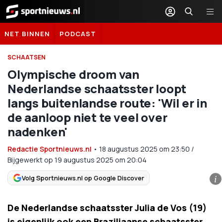
Sportnieuws.nl
NET BINNEN
PODCAST
SCHAATSEN
Olympische droom van
Nederlandse schaatsster loopt
langs buitenlandse route: 'Wil er in
de aanloop niet te veel over
nadenken'
Redactie Sportnieuws.nl
•
18 augustus 2025
om
23:50
/
Bijgewerkt op 19 augustus 2025 om 20:04
Volg Sportnieuws.nl op Google Discover
i
De Nederlandse schaatsster Julia de Vos (19)
is eigenlijk ook een Braziliaanse schaatsster.