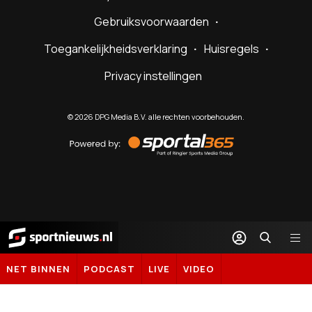
Gebruiksvoorwaarden
Toegankelijkheidsverklaring
Huisregels
Privacy instellingen
©
2026
DPG Media B.V. alle rechten voorbehouden.
Powered
by
Sportal365
Sportnieuws.nl
NET BINNEN
PODCAST
LIVE
VIDEO