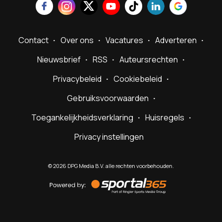
Contact
Over ons
Vacatures
Adverteren
Nieuwsbrief
RSS
Auteursrechten
Privacybeleid
Cookiebeleid
Gebruiksvoorwaarden
Toegankelijkheidsverklaring
Huisregels
Privacy instellingen
©
2026
DPG Media B.V. alle rechten voorbehouden.
Powered
by
Sportal365