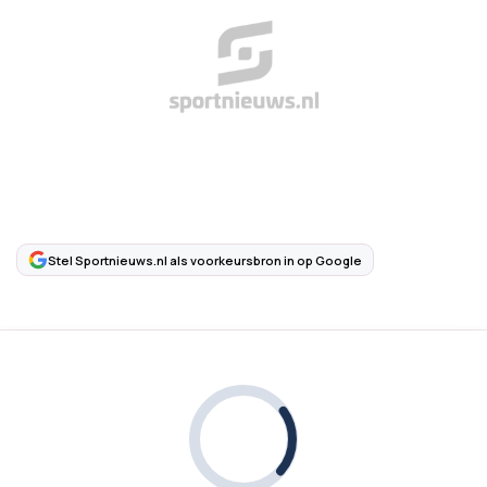
Stel Sportnieuws.nl als voorkeursbron in op Google