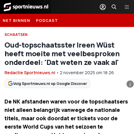
Sportnieuws.nl
NET BINNEN
PODCAST
SCHAATSEN
Oud-topschaatsster Ireen Wüst
heeft moeite met veelbesproken
onderdeel: 'Dat weten ze vaak al'
Redactie Sportnieuws.nl
•
2 november 2025
om
18:26
Volg Sportnieuws.nl op Google Discover
i
De NK afstanden waren voor de topschaatsers
niet alleen belangrijk vanwege de nationale
titels, maar ook doordat er tickets voor de
eerste World Cups van het seizoen te