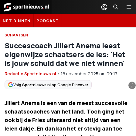
Sportnieuws.nl
NET BINNEN
PODCAST
SCHAATSEN
Succescoach Jillert Anema leest
eigenwijze schaatsers de les: 'Het
is jouw schuld dat we niet winnen'
Redactie Sportnieuws.nl
•
16 november 2025
om
09:17
Volg Sportnieuws.nl op Google Discover
i
Jillert Anema is een van de meest succesvolle
schaatscoaches van het land. Toch ging het
ook bij de Fries uiteraard niet altijd van een
leien dakje. En dan kan het er stevig aan toe