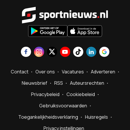
Sportnieu
Contact
Over ons
Vacatures
Adverteren
Nieuwsbrief
RSS
Auteursrechten
Privacybeleid
Cookiebeleid
Gebruiksvoorwaarden
Toegankelijkheidsverklaring
Huisregels
Privacy instellingen