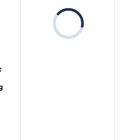
i
t
g