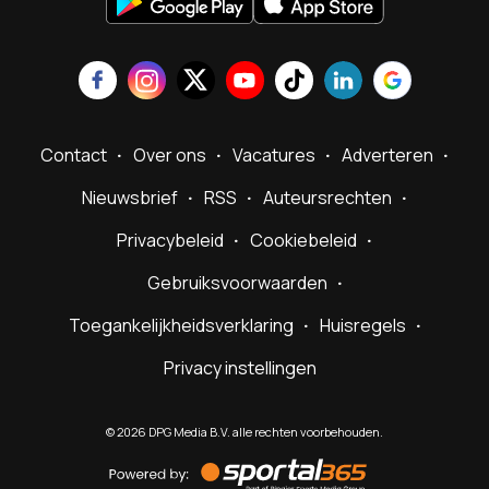
Contact
Over ons
Vacatures
Adverteren
Nieuwsbrief
RSS
Auteursrechten
Privacybeleid
Cookiebeleid
Gebruiksvoorwaarden
Toegankelijkheidsverklaring
Huisregels
Privacy instellingen
©
2026
DPG Media B.V. alle rechten voorbehouden.
Powered
by
Sportal365