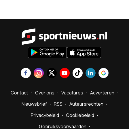
Sportnieu
Contact
Over ons
Vacatures
Adverteren
Nieuwsbrief
RSS
Auteursrechten
Privacybeleid
Cookiebeleid
Gebruiksvoorwaarden