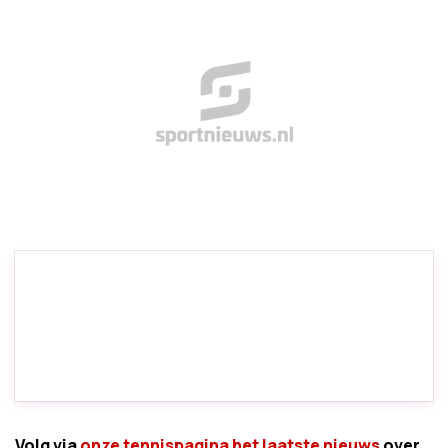
Volg via
onze tennispagina het laatste nieuws
over