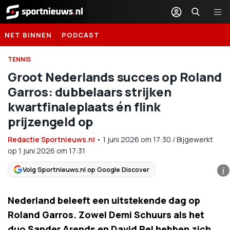
Sportnieuws.nl
NET BINNEN
PODCAST
TENNIS
Groot Nederlands succes op Roland
Garros: dubbelaars strijken
kwartfinaleplaats én flink
prijzengeld op
Redactie Sportnieuws.nl
•
1 juni 2026
om
17:30
/
Bijgewerkt
op 1 juni 2026 om 17:31
Volg Sportnieuws.nl op Google Discover
i
Nederland beleeft een uitstekende dag op
Roland Garros. Zowel Demi Schuurs als het
duo Sander Arends en David Pel hebben zich