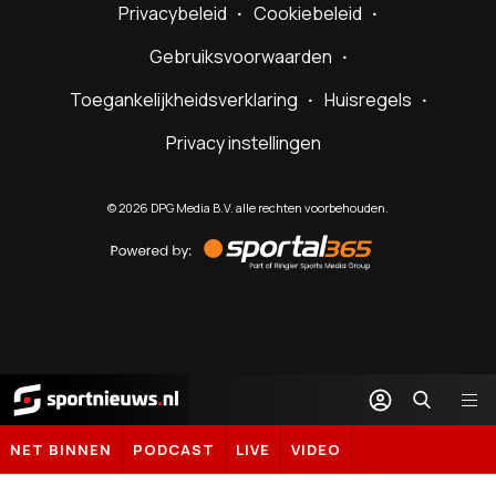
Privacybeleid
Cookiebeleid
Gebruiksvoorwaarden
Toegankelijkheidsverklaring
Huisregels
Privacy instellingen
©
2026
DPG Media B.V. alle rechten voorbehouden.
Powered
by
Sportal365
Sportnieuws.nl
NET BINNEN
PODCAST
LIVE
VIDEO