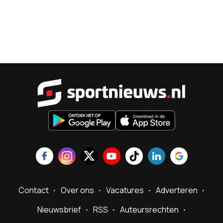
Sportnieu
Contact
Over ons
Vacatures
Adverteren
Nieuwsbrief
RSS
Auteursrechten