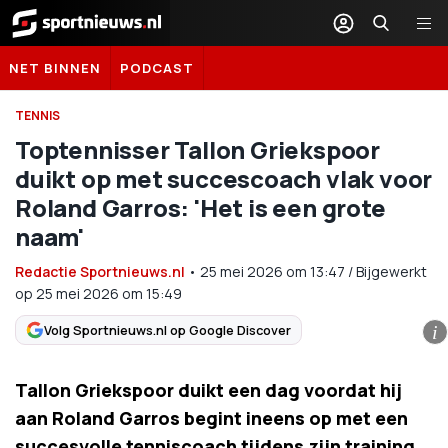
Sportnieuws.nl
NET BINNEN
PODCAST
TENNIS
Toptennisser Tallon Griekspoor
duikt op met succescoach vlak voor
Roland Garros: 'Het is een grote
naam'
Redactie Sportnieuws.nl
•
25 mei 2026
om
13:47
/
Bijgewerkt
op 25 mei 2026 om 15:49
Volg Sportnieuws.nl op Google Discover
i
Tallon Griekspoor duikt een dag voordat hij
aan Roland Garros begint ineens op met een
succesvolle tenniscoach tijdens zijn training.