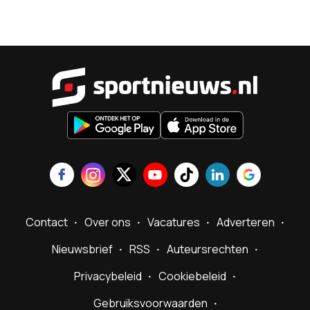
Sportnieu
Contact
Over ons
Vacatures
Adverteren
Nieuwsbrief
RSS
Auteursrechten
Privacybeleid
Cookiebeleid
Gebruiksvoorwaarden