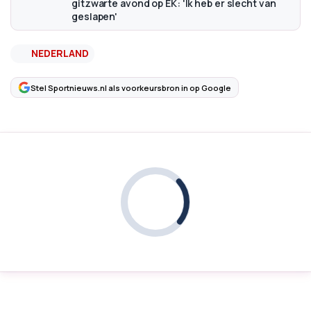
gitzwarte avond op EK: 'Ik heb er slecht van
geslapen'
NEDERLAND
Stel Sportnieuws.nl als voorkeursbron in op Google