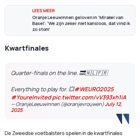
Oranje Leeuwinnen geloven in 'Mirakel van
Basel': 'We zijn zeker niet kansloos, dat vind ik
zo stom'
Kwartfinales
Quarter-finals on the line. 🔜🇳🇱🇫🇷
Everything to play for. 💥
#WEURO2025
#YoureInvited
pic.twitter.com/vV393xh1iA
— OranjeLeeuwinnen (@oranjevrouwen)
July 12,
2025
De Zweedse voetbalsters spelen in de kwartfinales