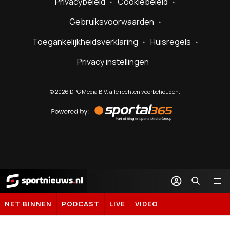
Privacybeleid
Cookiebeleid
Gebruiksvoorwaarden
Toegankelijkheidsverklaring
Huisregels
Privacy instellingen
©
2026
DPG Media B.V. alle rechten voorbehouden.
Powered
by
Sportal365
Sportnieuws.nl
NET BINNEN
PODCAST
LIVE
VIDEO