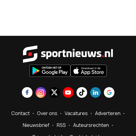
Sportnieu
Contact
Over ons
Vacatures
Adverteren
Nieuwsbrief
RSS
Auteursrechten