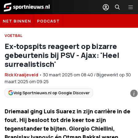
Sportnieuws.nl
NET BINNEN
PODCAST
VOETBAL
Ex-topspits reageert op bizarre
gebeurtenis bij PSV - Ajax: 'Heel
surrealistisch'
Rick Kraaijeveld
•
30 maart 2025
om
08:40
/
Bijgewerkt op 30
maart 2025 om 09:25
Volg Sportnieuws.nl op Google Discover
i
Driemaal ging Luis Suarez in zijn carrière in de
fout. Hij besloot tot drie keer toe zijn
tegenstander te bijten. Giorgio Chiellini,
Branislav Ivanovic én Otman Bakkal waren