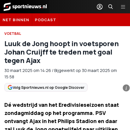
Sportnieuws.nl
NET BINNEN
PODCAST
VOETBAL
Luuk de Jong hoopt in voetsporen
Johan Cruijff te treden met goal
tegen Ajax
30 maart 2025
om
14:26
/
Bijgewerkt op 30 maart 2025 om
15:58
Volg Sportnieuws.nl op Google Discover
i
Dé wedstrijd van het Eredivisieseizoen staat
zondagmiddag op het programma. PSV
ontvangt Ajax in het Philips Stadion en daar
zal Luuk de Jong ongetwijfeld naar uitkijken.