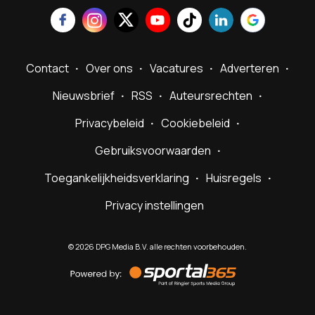
Contact
Over ons
Vacatures
Adverteren
Nieuwsbrief
RSS
Auteursrechten
Privacybeleid
Cookiebeleid
Gebruiksvoorwaarden
Toegankelijkheidsverklaring
Huisregels
Privacy instellingen
©
2026
DPG Media B.V. alle rechten voorbehouden.
Powered
by
Sportal365