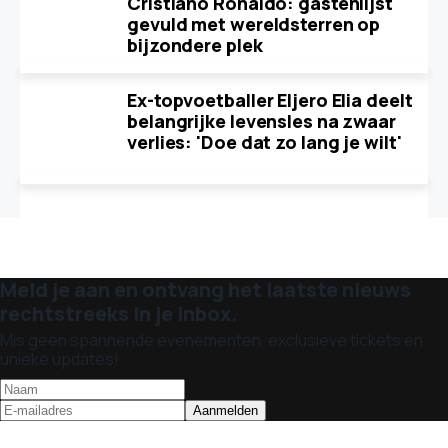
Cristiano Ronaldo: gastenlijst
gevuld met wereldsterren op
bijzondere plek
Ex-topvoetballer Eljero Elia deelt
belangrijke levensles na zwaar
verlies: 'Doe dat zo lang je wilt'
Meld je aan en ontvang het laatste nieuws
rechtstreeks in je inbox.
Mis geen spannende evenementen, exclusieve tickets en
unieke updates!