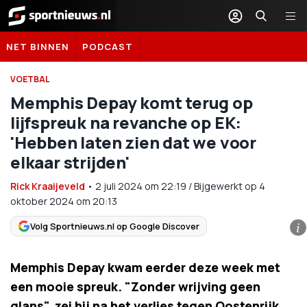
Sportnieuws.nl
NET BINNEN
PODCAST
VOETBAL
Memphis Depay komt terug op
lijfspreuk na revanche op EK:
'Hebben laten zien dat we voor
elkaar strijden'
Rick Kraaijeveld
•
2 juli 2024
om
22:19
/
Bijgewerkt op 4
oktober 2024 om 20:13
Volg Sportnieuws.nl op Google Discover
i
Memphis Depay kwam eerder deze week met
een mooie spreuk. "Zonder wrijving geen
glans", zei hij na het verlies tegen Oostenrijk