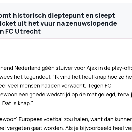
omt historisch dieptepunt en sleept
icket uit het vuur na zenuwslopende
en FC Utrecht
end Nederland géén stuiver voor Ajax in de play-offs
wees het tegendeel. "Ik vind het heel knap hoe ze he
 heel veel mensen hadden verwacht. Tegen FC
ewoon een goede wedstrijd op de mat gelegd, terwij
 Dat is knap."
'gewoon' Europees voetbal zou halen, want dan kunne
nel vergeten gaat worden. Als je bijvoorbeeld heel ve