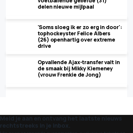
voetballende geliefde (31)
delen nieuwe mijlpaal
'Soms sloeg ik er zo erg in door':
tophockeyster Felice Albers
(26) openhartig over extreme
drive
Opvallende Ajax-transfer valt in
de smaak bij Mikky Kiemeney
(vrouw Frenkie de Jong)
Meld je aan en ontvang het laatste nieuws
rechtstreeks in je inbox.