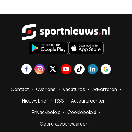
Sportnieu
Contact
Over ons
Vacatures
Adverteren
Nieuwsbrief
RSS
Auteursrechten
Privacybeleid
Cookiebeleid
Gebruiksvoorwaarden