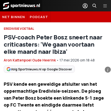
Sportnieuws.nl
NET BINNEN
PODCAST
EREDIVISIE VOETBAL
PSV-coach Peter Bosz sneert naar
criticasters: 'We gaan voortaan
elke maand naar Ibiza'
Aron Kattenpoel Oude Heerink
•
17 mei 2026
om
18:48
Volg Sportnieuws.nl op Google Discover
i
PSV kende een geweldige afsluiter van het
oppermachtige Eredivisie-seizoen. De ploeg
van Peter Bosz boekte een klinkende 5-1 zege
op FC Twente en eindigde daarmee liefst