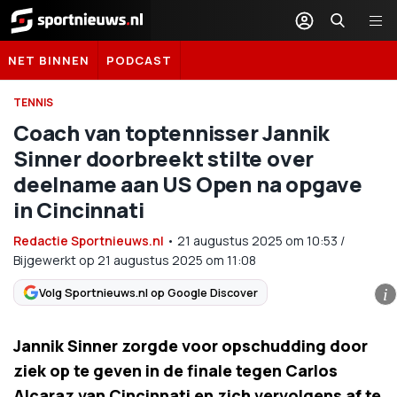
Sportnieuws.nl
NET BINNEN
PODCAST
TENNIS
Coach van toptennisser Jannik
Sinner doorbreekt stilte over
deelname aan US Open na opgave
in Cincinnati
Redactie Sportnieuws.nl
•
21 augustus 2025
om
10:53
/
Bijgewerkt op 21 augustus 2025 om 11:08
Volg Sportnieuws.nl op Google Discover
i
Jannik Sinner zorgde voor opschudding door
ziek op te geven in de finale tegen Carlos
Alcaraz van Cincinnati en zich vervolgens af te