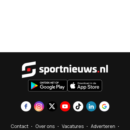
Sportnieu
Contact
Over ons
Vacatures
Adverteren