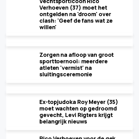
Vechtsporticoon Rico
Verhoeven (37) moet het
ontgelden na 'droom' over
clash: 'Geef de fans wat ze
willen'
Zorgen na afloop van groot
sporttoernooi: meerdere
atleten 'vermist' na
sluitingsceremonie
Ex-topjudoka Roy Meyer (35)
moet wachten op gedroomd
gevecht, Levi Rigters krijgt
belangrijk nieuws
Rico Verhoeven voor de gek