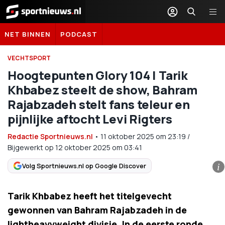
Sportnieuws.nl
NET BINNEN
PODCAST
VECHTSPORT
Hoogtepunten Glory 104 | Tarik
Khbabez steelt de show, Bahram
Rajabzadeh stelt fans teleur en
pijnlijke aftocht Levi Rigters
Redactie Sportnieuws.nl
•
11 oktober 2025
om
23:19
/
Bijgewerkt op 12 oktober 2025 om 03:41
Volg Sportnieuws.nl op Google Discover
i
Tarik Khbabez heeft het titelgevecht
gewonnen van Bahram Rajabzadeh in de
lightheavyweight divisie. In de eerste ronde