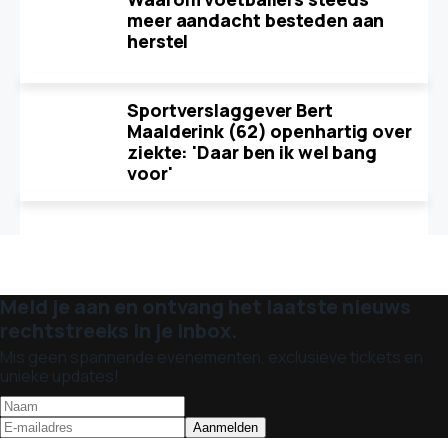
meer aandacht besteden aan
herstel
Sportverslaggever Bert
Maalderink (62) openhartig over
ziekte: 'Daar ben ik wel bang
voor'
Meld je aan en ontvang het laatste nieuws
rechtstreeks in je inbox.
Mis geen spannende evenementen, exclusieve tickets en
unieke updates!