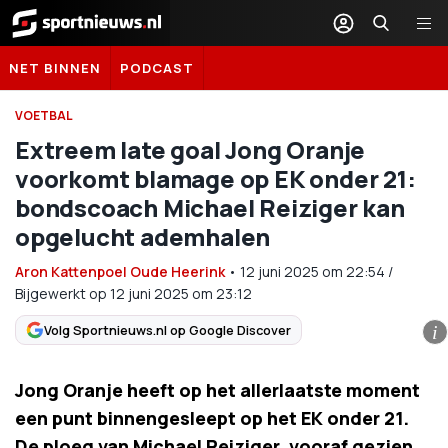
Sportnieuws.nl
NET BINNEN
PODCAST
VOETBAL
Extreem late goal Jong Oranje
voorkomt blamage op EK onder 21:
bondscoach Michael Reiziger kan
opgelucht ademhalen
Aron Kattenpoel Oude Heerink
•
12 juni 2025
om
22:54
/
Bijgewerkt op 12 juni 2025 om 23:12
Volg Sportnieuws.nl op Google Discover
i
Jong Oranje heeft op het allerlaatste moment
een punt binnengesleept op het EK onder 21.
De ploeg van Michael Reiziger, vooraf gezien