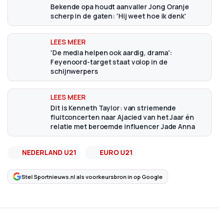
Bekende opa houdt aanvaller Jong Oranje
scherp in de gaten: 'Hij weet hoe ik denk'
'De media helpen ook aardig, drama':
Feyenoord-target staat volop in de
schijnwerpers
Dit is Kenneth Taylor: van striemende
fluitconcerten naar Ajacied van het Jaar én
relatie met beroemde influencer Jade Anna
NEDERLAND U21
EURO U21
Stel Sportnieuws.nl als voorkeursbron in op Google