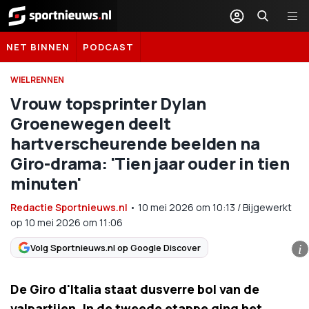
Sportnieuws.nl
NET BINNEN
PODCAST
WIELRENNEN
Vrouw topsprinter Dylan
Groenewegen deelt
hartverscheurende beelden na
Giro-drama: 'Tien jaar ouder in tien
minuten'
Redactie Sportnieuws.nl
•
10 mei 2026
om
10:13
/
Bijgewerkt
op 10 mei 2026 om 11:06
Volg Sportnieuws.nl op Google Discover
i
De Giro d'Italia staat dusverre bol van de
valpartijen. In de tweede etappe ging het