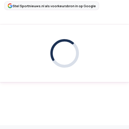
Stel Sportnieuws.nl als voorkeursbron in op Google