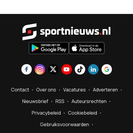
Sportnieu
Contact
Over ons
Vacatures
Adverteren
Nieuwsbrief
RSS
Auteursrechten
Privacybeleid
Cookiebeleid
Gebruiksvoorwaarden