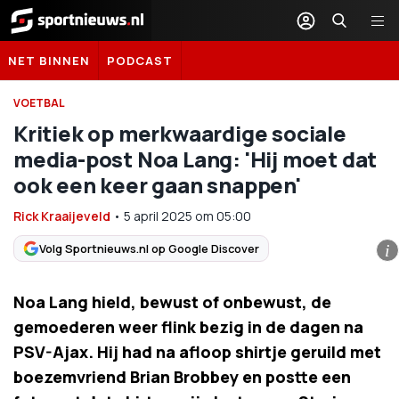
Sportnieuws.nl
NET BINNEN
PODCAST
VOETBAL
Kritiek op merkwaardige sociale
media-post Noa Lang: 'Hij moet dat
ook een keer gaan snappen'
Rick Kraaijeveld
•
5 april 2025
om
05:00
Volg Sportnieuws.nl op Google Discover
i
Noa Lang hield, bewust of onbewust, de
gemoederen weer flink bezig in de dagen na
PSV-Ajax. Hij had na afloop shirtje geruild met
boezemvriend Brian Brobbey en postte een