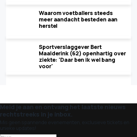
Waarom voetballers steeds
meer aandacht besteden aan
herstel
Sportverslaggever Bert
Maalderink (62) openhartig over
ziekte: 'Daar ben ik wel bang
voor'
Meld je aan en ontvang het laatste nieuws
rechtstreeks in je inbox.
Mis geen spannende evenementen, exclusieve tickets en
unieke updates!