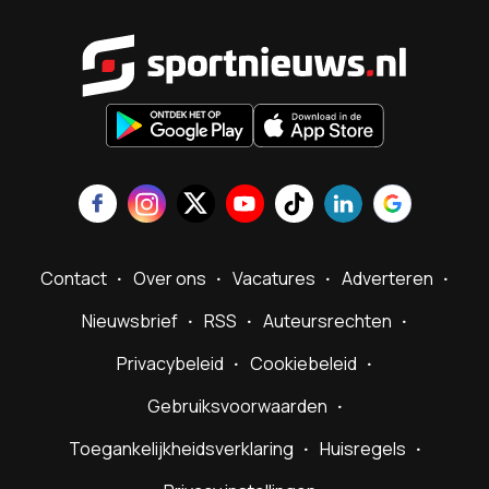
Sportnieu
Contact
Over ons
Vacatures
Adverteren
Nieuwsbrief
RSS
Auteursrechten
Privacybeleid
Cookiebeleid
Gebruiksvoorwaarden
Toegankelijkheidsverklaring
Huisregels