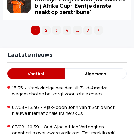
bij Afrika Cup: 'Eentje danste
naakt op perstribune'
1
2
3
4
...
7
next
Laatste nieuws
Voetbal
Algemeen
15:35
•
Krankzinnige beelden uit Zuid-Amerika:
weggeschoten bal zorgt voor totale chaos
07/08 - 13:46
•
Ajax-icoon John van 't Schip vindt
nieuwe internationale trainersklus
07/08 - 10:39
•
Oud-Ajacied Jan Vertonghen
openhartig over zware verliezen: 'Dat merk ik ook'