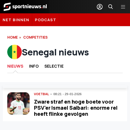
Sportnieuws.nl
NET BINNEN
PODCAST
HOME
COMPETITIES
Senegal nieuws
NIEUWS
INFO
SELECTIE
VOETBAL
08:21 - 29-01-2026
Zware straf en hoge boete voor
PSV'er Ismael Saibari: enorme rel
heeft flinke gevolgen