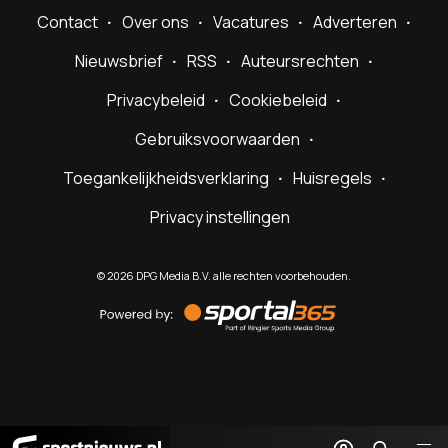
Contact
Over ons
Vacatures
Adverteren
Nieuwsbrief
RSS
Auteursrechten
Privacybeleid
Cookiebeleid
Gebruiksvoorwaarden
Toegankelijkheidsverklaring
Huisregels
Privacy instellingen
©
2026
DPG Media B.V. alle rechten voorbehouden.
Powered
by
Sportal365