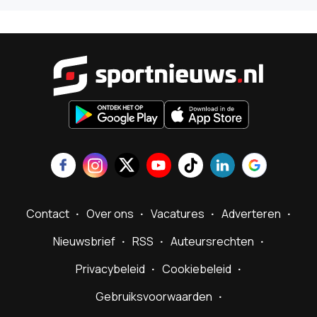
Sportnieu
Contact
Over ons
Vacatures
Adverteren
Nieuwsbrief
RSS
Auteursrechten
Privacybeleid
Cookiebeleid
Gebruiksvoorwaarden