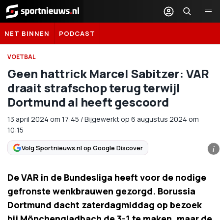
Sportnieuws.nl
NET BINNEN
PODCAST
VOETBAL
Geen hattrick Marcel Sabitzer: VAR
draait strafschop terug terwijl
Dortmund al heeft gescoord
13 april 2024
om
17:45
/
Bijgewerkt op 6 augustus 2024 om
10:15
Volg Sportnieuws.nl op Google Discover
i
De VAR in de Bundesliga heeft voor de nodige
gefronste wenkbrauwen gezorgd. Borussia
Dortmund dacht zaterdagmiddag op bezoek
bij Mönchengladbach de 3-1 te maken, maar de