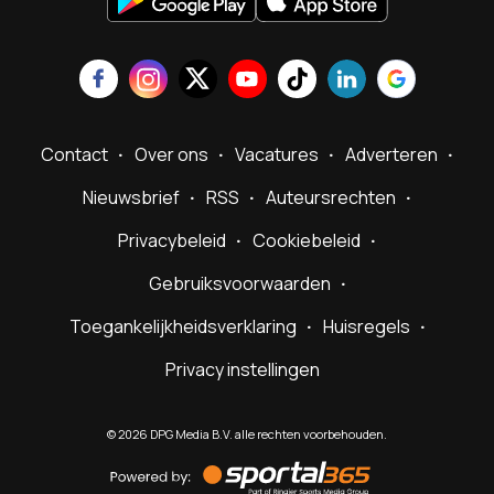
Contact
Over ons
Vacatures
Adverteren
Nieuwsbrief
RSS
Auteursrechten
Privacybeleid
Cookiebeleid
Gebruiksvoorwaarden
Toegankelijkheidsverklaring
Huisregels
Privacy instellingen
©
2026
DPG Media B.V. alle rechten voorbehouden.
Powered
by
Sportal365