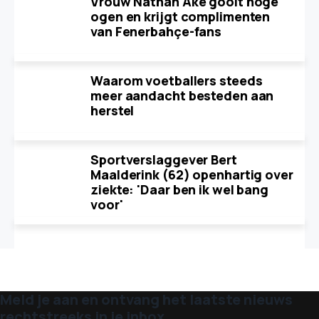
Vrouw Nathan Aké gooit hoge
ogen en krijgt complimenten
van Fenerbahçe-fans
Waarom voetballers steeds
meer aandacht besteden aan
herstel
Sportverslaggever Bert
Maalderink (62) openhartig over
ziekte: 'Daar ben ik wel bang
voor'
Meld je aan en ontvang het laatste nieuws
rechtstreeks in je inbox.