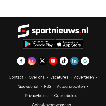
Sportnieu
Contact
Over ons
Vacatures
Adverteren
Nieuwsbrief
RSS
Auteursrechten
Privacybeleid
Cookiebeleid
Gebruiksvoorwaarden