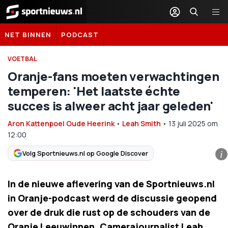
Sportnieuws.nl
NET BINNEN
PODCAST
VOETBAL
Oranje-fans moeten verwachtingen
temperen: 'Het laatste échte
succes is alweer acht jaar geleden'
Aron Kattenpoel Oude Heerink
•
Leah Smith
•
13 juli 2025
om
12:00
Volg Sportnieuws.nl op Google Discover
i
In de nieuwe aflevering van de Sportnieuws.nl
in Oranje-podcast werd de discussie geopend
over de druk die rust op de schouders van de
Oranje Leeuwinnen. Camerajournalist Leah