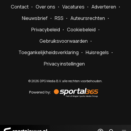
Contact
Over ons
Vacatures
Adverteren
Nieuwsbrief
RSS
Auteursrechten
Privacybeleid
Cookiebeleid
Gebruiksvoorwaarden
Toegankelijkheidsverklaring
Huisregels
Privacy instellingen
©
2026
DPG Media B.V. alle rechten voorbehouden.
Powered
by
Sportal365