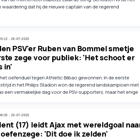
 waardering dat hij de nieuwe captain van de regerend
oen is. "Ik zou niet snel ruzie zoeken met de trainer, maar ik ga
s een andere mening hebben omdat hij dat wil."
20:12 - 26-07-2025
llen PSV'er Ruben van Bommel smetje
ste zege voor publiek: 'Het schoot er
 in'
 het oefenduel tegen Athletic Bilbao gewonnen. In de eerste
trijd in het Philips Stadion won de regerend landskampioen met
was een vermakelijke dag voor de PSV-supporters, maar het enige
s het uitvallen van Ruben van Bommel.
08:35 - 25-07-2025
ent (17) leidt Ajax met wereldgoal naa
oefenzege: 'Dit doe ik zelden'