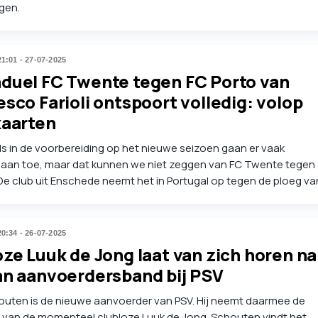
gen.
21:01 - 27-07-2025
duel FC Twente tegen FC Porto van
sco Farioli ontspoort volledig: volop
kaarten
s in de voorbereiding op het nieuwe seizoen gaan er vaak
jk aan toe, maar dat kunnen we niet zeggen van FC Twente tegen
De club uit Enschede neemt het in Portugal op tegen de ploeg va
Ajax-trainer Francesco Farioli, maar dat is meer knokken dan
n geblazen.
20:34 - 26-07-2025
ze Luuk de Jong laat van zich horen na
an aanvoerdersband bij PSV
outen is de nieuwe aanvoerder van PSV. Hij neemt daarmee de
 van de momenteel clubloze Luuk de Jong. Schouten vindt het