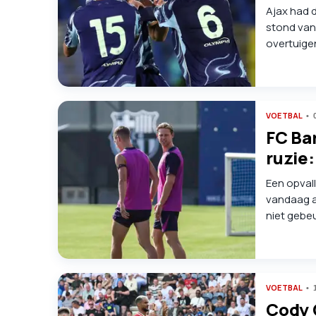
Ajax had 
stond van
overtuigen
trokken. 
show én ve
VOETBAL
FC Ba
ruzie:
Een opval
vandaag a
niet gebeu
wereld.
VOETBAL
Cody 