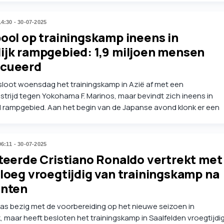
14:30 - 30-07-2025
pool op trainingskamp ineens in
ijk rampgebied: 1,9 miljoen mensen
cueerd
 sloot woensdag het trainingskamp in Azië af met een
trijd tegen Yokohama F. Marinos, maar bevindt zich ineens in
l rampgebied. Aan het begin van de Japanse avond klonk er een
tsunamiwaarschuwing en moeten er miljoenen mensen veilig
zoeken.
06:11 - 30-07-2025
iteerde Cristiano Ronaldo vertrekt met
ploeg vroegtijdig van trainingskamp na
enten
was bezig met de voorbereiding op het nieuwe seizoen in
, maar heeft besloten het trainingskamp in Saalfelden vroegtijdi