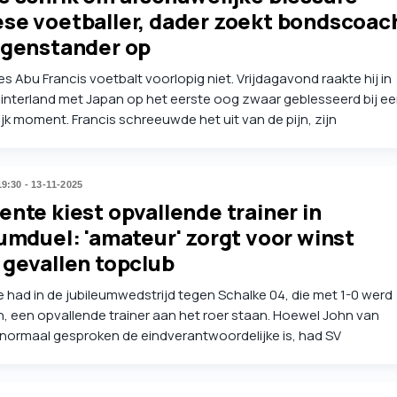
se voetballer, dader zoekt bondscoac
egenstander op
 Abu Francis voetbalt voorlopig niet. Vrijdagavond raakte hij in
interland met Japan op het eerste oog zwaar geblesseerd bij e
ijk moment. Francis schreeuwde het uit van de pijn, zijn
en zagen meteen de ernst van de situatie in.
19:30 - 13-11-2025
nte kiest opvallende trainer in
umduel: 'amateur' zorgt voor winst
 gevallen topclub
 had in de jubileumwedstrijd tegen Schalke 04, die met 1-0 werd
 een opvallende trainer aan het roer staan. Hoewel John van
normaal gesproken de eindverantwoordelijke is, had SV
g-coach Chris de Graaf deze keer tegen de vrienden uit
hen eenmalig de leiding.