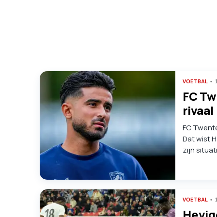
VOETBAL
FC Tw
rivaal
FC Twente-
Dat wist H
zijn situa
klein jaar
heeft het 
grijpen", 
VOETBAL
Hevig