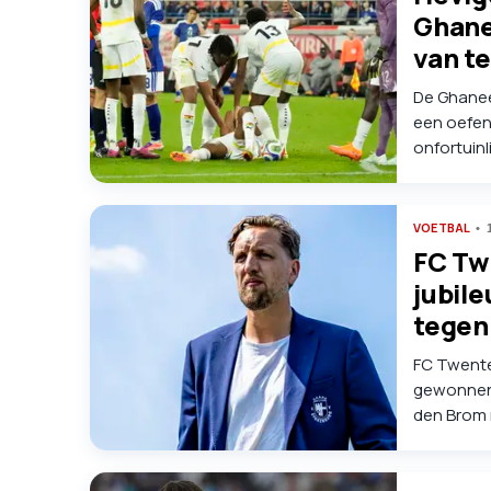
Ghane
van t
De Ghanees
een oefen
onfortuinl
teamgenot
VOETBAL
FC Twe
jubile
tegen
FC Twente
gewonnen,
den Brom 
Spakenbur
Gelsenkirc