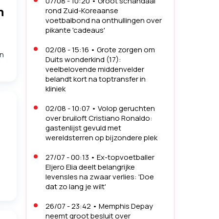
07/08 - 10:20
•
Groot schandaal
h
rond Zuid-Koreaanse
voetbalbond na onthullingen over
pikante 'cadeaus'
02/08 - 15:16
•
Grote zorgen om
en
Duits wonderkind (17):
veelbelovende middenvelder
belandt kort na toptransfer in
kliniek
02/08 - 10:07
•
Volop geruchten
over bruiloft Cristiano Ronaldo:
gastenlijst gevuld met
wereldsterren op bijzondere plek
27/07 - 00:13
•
Ex-topvoetballer
Eljero Elia deelt belangrijke
levensles na zwaar verlies: 'Doe
dat zo lang je wilt'
26/07 - 23:42
•
Memphis Depay
neemt groot besluit over