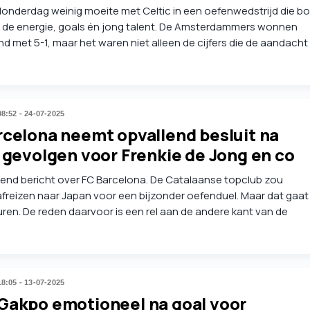
donderdag weinig moeite met Celtic in een oefenwedstrijd die bo
 de energie, goals én jong talent. De Amsterdammers wonnen
d met 5-1, maar het waren niet alleen de cijfers die de aandacht
Een keiharde knal van de zeventienjarige Aaron Bouwman stal de
rraste werkelijk iedereen, inclusief de doelpuntenmaker zelf.
08:52 - 24-07-2025
rcelona neemt opvallend besluit na
 gevolgen voor Frenkie de Jong en co
lend bericht over FC Barcelona. De Catalaanse topclub zou
freizen naar Japan voor een bijzonder oefenduel. Maar dat gaat
ren. De reden daarvoor is een rel aan de andere kant van de
18:05 - 13-07-2025
Gakpo emotioneel na goal voor