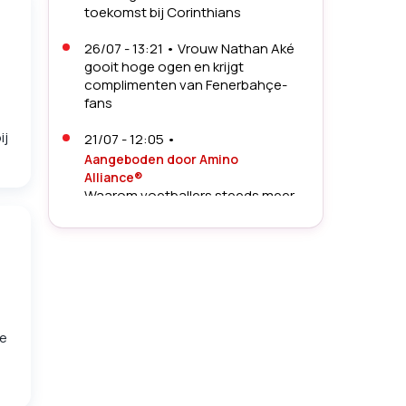
toekomst bij Corinthians
26/07 - 13:21
•
Vrouw Nathan Aké
gooit hoge ogen en krijgt
complimenten van Fenerbahçe-
fans
s
ij
21/07 - 12:05
•
Aangeboden door Amino
Alliance®
Waarom voetballers steeds meer
aandacht besteden aan herstel
19/07 - 10:41
•
Sportverslaggever
Bert Maalderink (62) openhartig
over ziekte: 'Daar ben ik wel bang
voor'
de
16/07 - 15:12
•
Aangeboden door KitchenAid
Lange WK-nachten, korte
ochtenden: dit was de redding