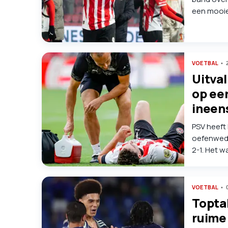
een mooie
landskampi
niet ineen
VOETBAL
Uitva
op eer
ineens
PSV heeft
oefenweds
2-1. Het 
smetje wa
VOETBAL
Toptal
ruime 