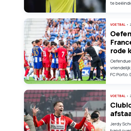
te beëindi
VOETBAL
Oefen
France
rode 
Oefenduel
vriendeli
FC Porto. 
voormalig 
voetballe
VOETBAL
Clublo
afsta
Jerdy Sch
band over