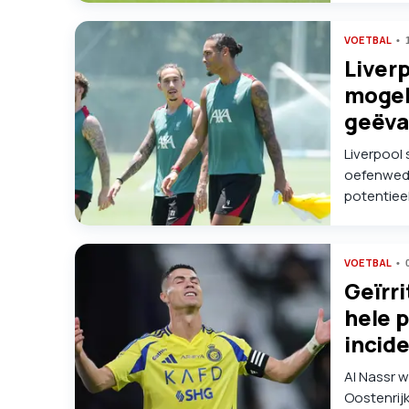
VOETBAL
Liver
mogel
geëva
Liverpool
oefenweds
potentiee
serieuze 
gebied op
VOETBAL
Geïrr
hele 
incid
Al Nassr 
Oostenrijk