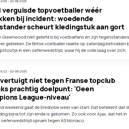
14:00 - 10-08-2025
l verguisde topvoetballer wéér
kken bij incident: woedende
stander scheurt kledingstuk aan gort
 Greenwood niet geliefd is bij voetbalfans en zijn tegenstander
er gebleken. De Britse voetballer raakte op zaterdag betrokken b
opstootje in een oefenwedstrijd, waar hij de volle laag over zich
g.
16:12 - 03-08-2025
vertuigt niet tegen Franse topclub
ks prachtig doelpunt: 'Geen
ions League-niveau'
 weekend gaat de Eredivisie weer van start. Dat betekent dat 
ing bijna tot zijn einde is gekomen. Zo ook voor Ajax, dat het in
e oefenwedstrijd opnam tegen AS Monaco.