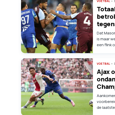
VOETBAL
Totaa
betro
tegen
Dat Mason
is maar we
een flink 
heen kree
VOETBAL
Ajax o
ondan
Champ
Aankomend
voorbereid
de laatst