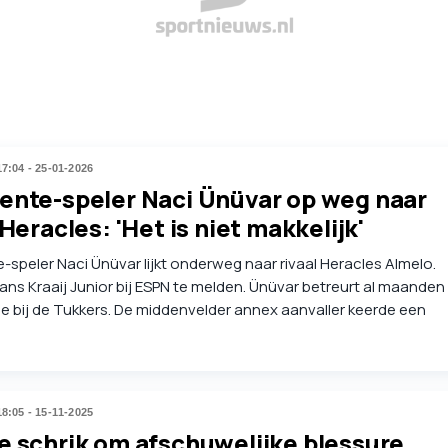
17:04 - 25-01-2026
ente-speler Naci Ünüvar op weg naar
 Heracles: 'Het is niet makkelijk'
speler Naci Ünüvar lijkt onderweg naar rivaal Heracles Almelo.
ans Kraaij Junior bij ESPN te melden. Ünüvar betreurt al maanden
tie bij de Tukkers. De middenvelder annex aanvaller keerde een
 geleden terug naar de plek waar hij zich 'zo goed voelde', maar
momenteel zwaar. "Ik vind het moeilijk om dan mijn kansen te
stelde Ünüvar in november in gesprek met Sportnieuws.nl.
18:05 - 15-11-2025
e schrik om afschuwelijke blessure