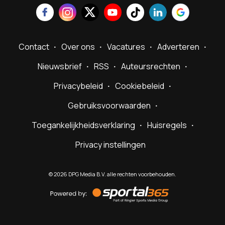
Contact
Over ons
Vacatures
Adverteren
Nieuwsbrief
RSS
Auteursrechten
Privacybeleid
Cookiebeleid
Gebruiksvoorwaarden
Toegankelijkheidsverklaring
Huisregels
Privacy instellingen
©
2026
DPG Media B.V. alle rechten voorbehouden.
Powered
by
Sportal365