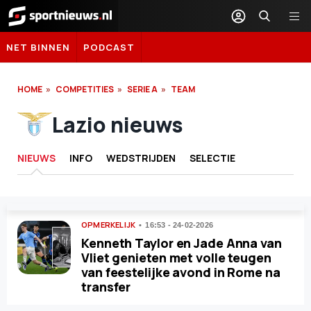
Sportnieuws.nl
NET BINNEN
PODCAST
HOME
COMPETITIES
SERIE A
TEAM
Lazio nieuws
NIEUWS
INFO
WEDSTRIJDEN
SELECTIE
OPMERKELIJK
16:53 - 24-02-2026
Kenneth Taylor en Jade Anna van
Vliet genieten met volle teugen
van feestelijke avond in Rome na
transfer