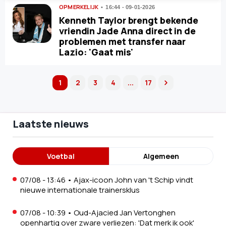
OPMERKELIJK
16:44 - 09-01-2026
Kenneth Taylor brengt bekende
vriendin Jade Anna direct in de
problemen met transfer naar
Lazio: 'Gaat mis'
1
2
3
4
...
17
next
Laatste nieuws
Voetbal
Algemeen
07/08 - 13:46
•
Ajax-icoon John van 't Schip vindt
nieuwe internationale trainersklus
07/08 - 10:39
•
Oud-Ajacied Jan Vertonghen
openhartig over zware verliezen: 'Dat merk ik ook'