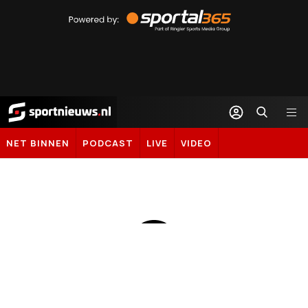
Powered
by
Sportal365
Sportnieuws.nl
NET BINNEN
PODCAST
LIVE
VIDEO