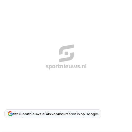
Stel Sportnieuws.nl als voorkeursbron in op Google