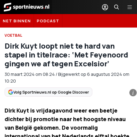
Sportnieuws.nl
NET BINNEN
PODCAST
VOETBAL
Dirk Kuyt loopt niet te hard van
stapel in titelrace: ‘Met Feyenoord
gingen we af tegen Excelsior’
30 maart 2024
om
08:24
/
Bijgewerkt op 6 augustus 2024 om
10:20
Volg Sportnieuws.nl op Google Discover
i
Dirk Kuyt is vrijdagavond weer een beetje
dichter bij promotie naar het hoogste niveau
van België gekomen. De voormalig
international van het Nederlands elftal boekte