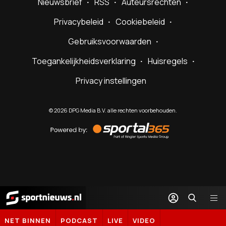
Nieuwsbrief
RSS
Auteursrechten
Privacybeleid
Cookiebeleid
Gebruiksvoorwaarden
Toegankelijkheidsverklaring
Huisregels
Privacy instellingen
©
2026
DPG Media B.V. alle rechten voorbehouden.
Powered
by
Sportal365
Sportnieuws.nl
NET BINNEN
PODCAST
LIVE
VIDEO