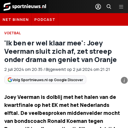
Sportnieuws.nl
NET BINNEN
PODCAST
VOETBAL
'Ik ben er wel klaar mee': Joey
Veerman sluit zich af, zet streep
onder drama en geniet van Oranje
2 juli 2024
om
20:35
/
Bijgewerkt op 2 juli 2024 om 21:21
Volg Sportnieuws.nl op Google Discover
i
Joey Veerman is dolblij met het halen van de
kwartfinale op het EK met het Nederlands
elftal. De veelbesproken middenvelder mocht
van bondscoach Ronald Koeman tegen