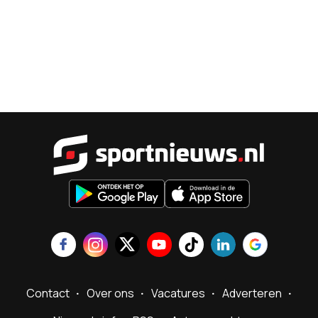
Sportnieu
Contact
Over ons
Vacatures
Adverteren