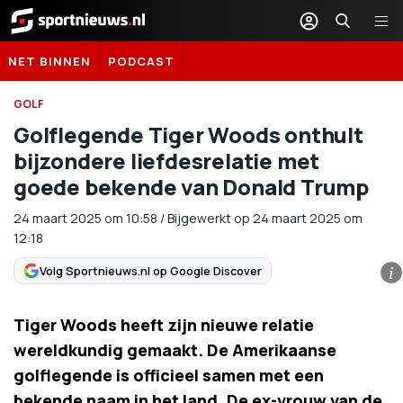
Sportnieuws.nl
NET BINNEN
PODCAST
GOLF
Golflegende Tiger Woods onthult
bijzondere liefdesrelatie met
goede bekende van Donald Trump
24 maart 2025
om
10:58
/
Bijgewerkt op 24 maart 2025 om
12:18
Volg Sportnieuws.nl op Google Discover
i
Tiger Woods heeft zijn nieuwe relatie
wereldkundig gemaakt. De Amerikaanse
golflegende is officieel samen met een
bekende naam in het land. De ex-vrouw van de