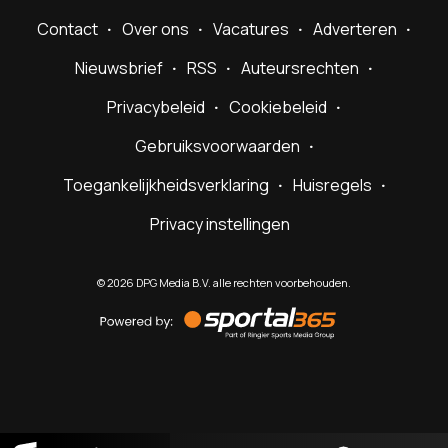
Contact
Over ons
Vacatures
Adverteren
Nieuwsbrief
RSS
Auteursrechten
Privacybeleid
Cookiebeleid
Gebruiksvoorwaarden
Toegankelijkheidsverklaring
Huisregels
Privacy instellingen
©
2026
DPG Media B.V. alle rechten voorbehouden.
Powered
by
Sportal365