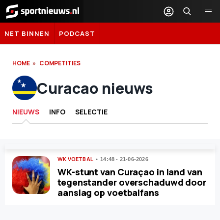
Sportnieuws.nl
NET BINNEN
PODCAST
HOME
COMPETITIES
Curacao nieuws
NIEUWS
INFO
SELECTIE
WK VOETBAL
14:48 - 21-06-2026
WK-stunt van Curaçao in land van
tegenstander overschaduwd door
aanslag op voetbalfans