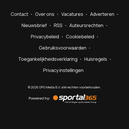
Contact
Over ons
Vacatures
Adverteren
Nieuwsbrief
RSS
Auteursrechten
Privacybeleid
Cookiebeleid
Gebruiksvoorwaarden
Toegankelijkheidsverklaring
Huisregels
Privacy instellingen
©
2026
DPG Media B.V. alle rechten voorbehouden.
Powered
by
Sportal365