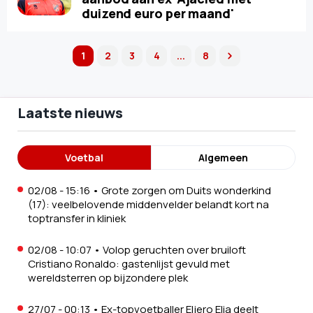
duizend euro per maand'
1
2
3
4
...
8
next
Laatste nieuws
Voetbal
Algemeen
02/08 - 15:16
•
Grote zorgen om Duits wonderkind
(17): veelbelovende middenvelder belandt kort na
toptransfer in kliniek
02/08 - 10:07
•
Volop geruchten over bruiloft
Cristiano Ronaldo: gastenlijst gevuld met
wereldsterren op bijzondere plek
27/07 - 00:13
•
Ex-topvoetballer Eljero Elia deelt