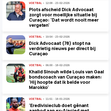
VOETBAL
12:08 - 23-02-2026
Plots afscheid Dick Advocaat
zorgt voor moeilijke situatie bij
Curaçao: 'Dat wordt nooit meer
vergeten'
VOETBAL
10:54 - 23-02-2026
Dick Advocaat (78) stopt na
verdrietig nieuws per direct bij
Curaçao
VOETBAL
06:00 - 18-02-2026
Khalid Sinouh wilde Louis van Gaal
bondscoach van Curaçao maken:
'Hij hoopte dat ik belde voor
Marokko'
VOETBAL
11:51 - 18-01-2026
'Eredivisieclub doet gênant
aanbod aan ex-Ajacied met