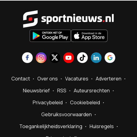
Sportnieu
Contact
Over ons
Vacatures
Adverteren
Nieuwsbrief
RSS
Auteursrechten
Privacybeleid
Cookiebeleid
Gebruiksvoorwaarden
Toegankelijkheidsverklaring
Huisregels