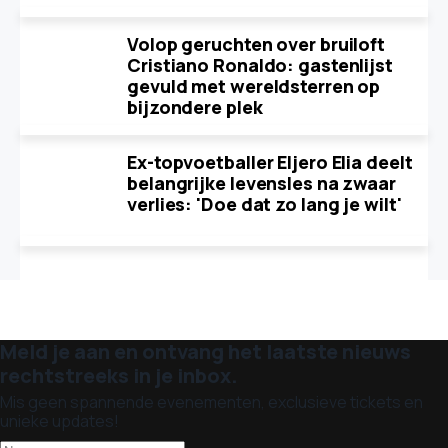
Volop geruchten over bruiloft
Cristiano Ronaldo: gastenlijst
gevuld met wereldsterren op
bijzondere plek
Ex-topvoetballer Eljero Elia deelt
belangrijke levensles na zwaar
verlies: 'Doe dat zo lang je wilt'
Meld je aan en ontvang het laatste nieuws
rechtstreeks in je inbox.
Mis geen spannende evenementen, exclusieve tickets en
unieke updates!