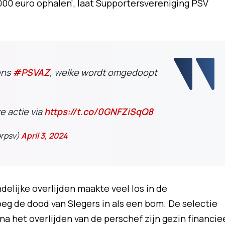
000 euro ophalen', laat Supportersvereniging PSV
ens
#PSVAZ
, welke wordt omgedoopt
e actie via
https://t.co/0GNFZiSqQ8
erpsv)
April 3, 2024
ndelijke overlijden maakte veel los in de
eg de dood van Slegers in als een bom. De selectie
 het overlijden van de perschef zijn gezin financie