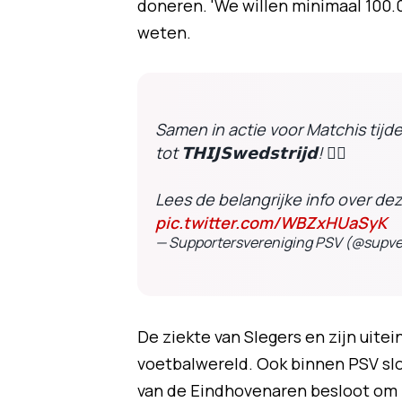
doneren. 'We willen minimaal 100.
weten.
Samen in actie voor Matchis tijd
tot 𝗧𝗛𝗜𝗝𝗦𝘄𝗲𝗱𝘀𝘁𝗿𝗶𝗷𝗱! ❤️‍🔥
Lees de belangrijke info over dez
pic.twitter.com/WBZxHUaSyK
— Supportersvereniging PSV (@supv
De ziekte van Slegers en zijn uitei
voetbalwereld. Ook binnen PSV slo
van de Eindhovenaren besloot om na