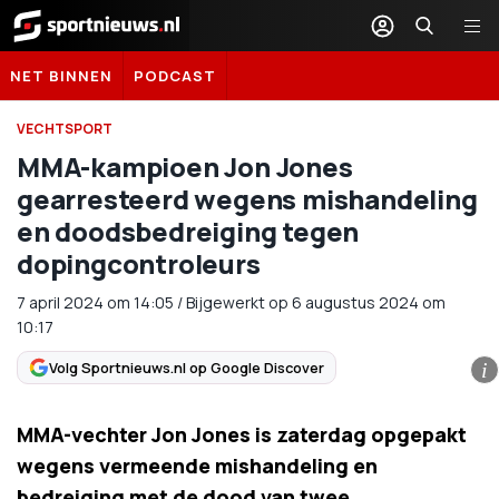
Sportnieuws.nl
NET BINNEN
PODCAST
VECHTSPORT
MMA-kampioen Jon Jones
gearresteerd wegens mishandeling
en doodsbedreiging tegen
dopingcontroleurs
7 april 2024
om
14:05
/
Bijgewerkt op 6 augustus 2024 om
10:17
Volg Sportnieuws.nl op Google Discover
i
MMA-vechter Jon Jones is zaterdag opgepakt
wegens vermeende mishandeling en
bedreiging met de dood van twee