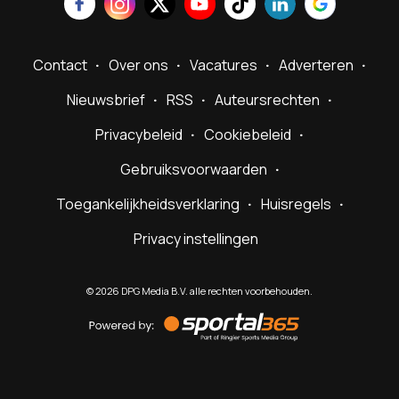
Contact
Over ons
Vacatures
Adverteren
Nieuwsbrief
RSS
Auteursrechten
Privacybeleid
Cookiebeleid
Gebruiksvoorwaarden
Toegankelijkheidsverklaring
Huisregels
Privacy instellingen
©
2026
DPG Media B.V. alle rechten voorbehouden.
Powered
by
Sportal365