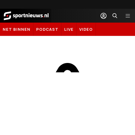
Sportnieuws.nl
NET BINNEN
PODCAST
LIVE
VIDEO