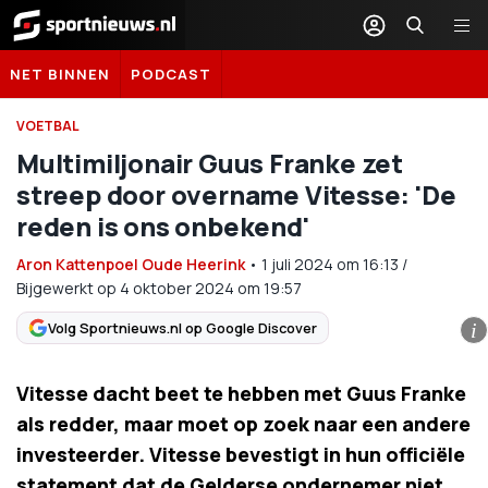
Sportnieuws.nl
NET BINNEN
PODCAST
VOETBAL
Multimiljonair Guus Franke zet
streep door overname Vitesse: 'De
reden is ons onbekend'
Aron Kattenpoel Oude Heerink
•
1 juli 2024
om
16:13
/
Bijgewerkt op 4 oktober 2024 om 19:57
Volg Sportnieuws.nl op Google Discover
i
Vitesse dacht beet te hebben met Guus Franke
als redder, maar moet op zoek naar een andere
investeerder. Vitesse bevestigt in hun officiële
statement dat de Gelderse ondernemer niet