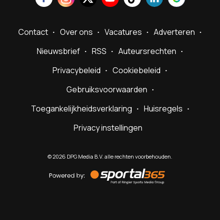
Contact
Over ons
Vacatures
Adverteren
Nieuwsbrief
RSS
Auteursrechten
Privacybeleid
Cookiebeleid
Gebruiksvoorwaarden
Toegankelijkheidsverklaring
Huisregels
Privacy instellingen
©
2026
DPG Media B.V. alle rechten voorbehouden.
Powered
by
Sportal365